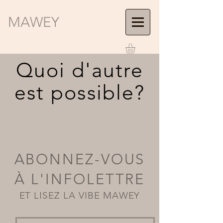
MAWEY
Quoi d'autre
est possible?
ABONNEZ-VOUS
À L'INFOLETTRE
ET LISEZ LA VIBE MAWEY