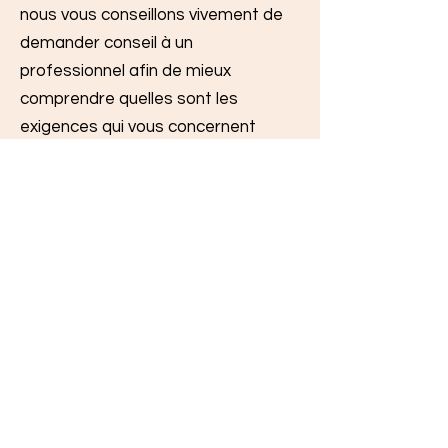
nous vous conseillons vivement de
demander conseil à un
professionnel afin de mieux
comprendre quelles sont les
exigences qui vous concernent
spécifiquement.
Cliquez ici
pour des informations
plus détaillées sur comment
formuler vos conditions d’utilisation.
MENTIONS LÉGALES
POLITIQUE EN MATIÈRE DE
COOKIES
POLITIQUE DE CONFIDENTIALITÉ
CONDITIONS D'UTILISATION