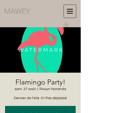
MAWEY
Flamingo Party!
sam. 27 août
  |  
Rouyn-Noranda
Dernier de l'été :O ! Pas déjàààà