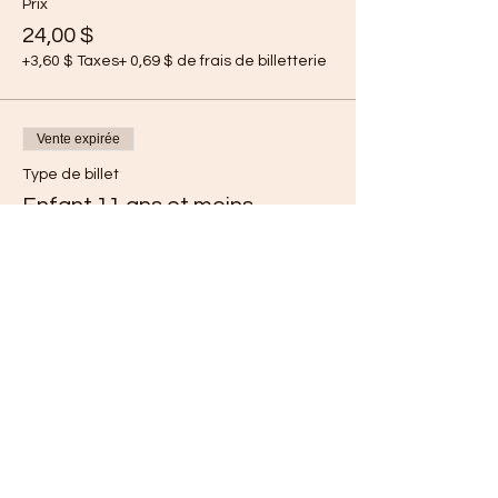
Prix
24,00 $
+3,60 $ Taxes
+ 0,69 $ de frais de billetterie
Vente expirée
Type de billet
Enfant 11 ans et moins
Plus d'info
Prix
0,00 $
Partager cet événement