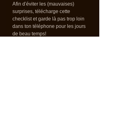
Afin d'éviter les (mauvaises)
surprises, télécharge cette
checklist et garde là pas trop loin
dans ton téléphone pour les jours
de beau temps!
Le plus beau, c'est que c'est
gratuit!
MENTIONS LÉGALES
POLITIQUE EN MATIÈRE DE
COOKIES
POLITIQUE DE CONFIDENTIALITÉ
CONDITIONS D'UTILISATION