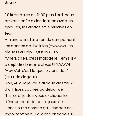
Brian -1
18 kilomètres et 4h30 plus tard, nous 
arrivons enfin à destination avec les 
épaules, les abdos et le mindset en 
feu !
À travers l'installation du campement, 
les danses de libellules (awwww), les 
bleuets au pipi... QUOI? Ouin.
"Chéri, chéri, c'est malade le Témis, il y 
a déjà des bleuets bleus !! MIAAAM"
"Hey Val, c'est là que je viens de...."
(Bruit de dégout)
Bon, vu que je vous ai parlé des feux 
d'artifices cachés au début de 
l'histoire, je dois vous expliquer le 
dénouement de cette journée.
Dans un trip comme ça, l'espace est 
important hein. J'ai donc cheapé sur 