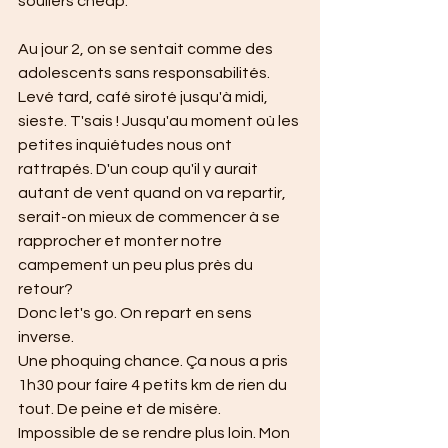
souliers cheap.
Au jour 2, on se sentait comme des 
adolescents sans responsabilités. 
Levé tard, café siroté jusqu'à midi, 
sieste. T'sais ! Jusqu'au moment où les 
petites inquiétudes nous ont 
rattrapés. D'un coup qu'il y aurait 
autant de vent quand on va repartir, 
serait-on mieux de commencer à se 
rapprocher et monter notre 
campement un peu plus près du 
retour?
Donc let's go. On repart en sens 
inverse.
Une phoquing chance. Ça nous a pris 
1h30 pour faire 4 petits km de rien du 
tout. De peine et de misère. 
Impossible de se rendre plus loin. Mon 