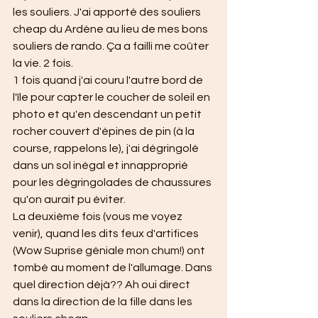
les souliers. J'ai apporté des souliers 
cheap du Ardène au lieu de mes bons 
souliers de rando. Ça a failli me coûter 
la vie. 2 fois.
1 fois quand j'ai couru l'autre bord de 
l'île pour capter le coucher de soleil en 
photo et qu'en descendant un petit 
rocher couvert d'épines de pin (à la 
course, rappelons le), j'ai dégringolé 
dans un sol inégal et innapproprié 
pour les dégringolades de chaussures 
qu'on aurait pu éviter.
La deuxième fois (vous me voyez 
venir), quand les dits feux d'artifices 
(Wow Suprise géniale mon chum!) ont 
tombé au moment de l'allumage. Dans 
quel direction déjà?? Ah oui direct 
dans la direction de la fille dans les 