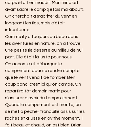
corps était en maudit. Mon mindset 
avait sacré le camp (j'étais marabout). 
On cherchait à s'abriter du vent en 
longeant les îles, mais c'était 
infructueux.
Comme il y a toujours du beau dans 
les aventures en nature, on a trouvé 
une petite île déserte au milieu de nul 
part. Elle était là juste pour nous. 
On accoste et débarque le 
campement pour se rendre compte 
que le vent venait de tomber. Ben 
coup donc, c'est ici qu'on campe. On 
repartira tôt demain matin pour 
s'assurer d'avoir du temps clément.
Quand le campement est monté, on 
se met à pêcher tranquille assis sur les 
roches et à juste enjoy the moment. Il 
fait beau et chaud, on est bien. Brian 