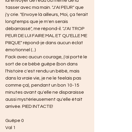
lui envoyer de l'eau ou même de la 
tasser avec ma main. "J'AI PEUR" que 
j'y crie. "Envoye là ailleurs, Moi, ça ferait 
longtemps que je m'en serais 
débarrassé", me répond-il. "J'AI TROP 
PEUR DE LUI FAIRE MAL ET QU'ELLE ME 
PIIIQUE" répond-je dans aucun éclat 
émotionnel (...)
Fack avec aucun courage, j'ai porté le 
sort de ce bébé guêpe (bon dans 
l'histoire c'est rendu un bébé, mais 
dans la vraie vie, je ne le feelais pas 
comme ça), pendant un bon 10-15 
minutes avant qu'elle ne disparaisse 
aussi mystérieusement qu'elle était 
arrivée. PIED INTACTE!
Guêpe 0
Val 1