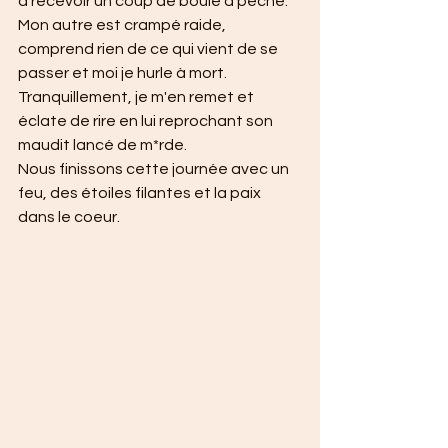
à recevoir un coup de boule à pêche.
Mon autre est crampé raide, 
comprend rien de ce qui vient de se 
passer et moi je hurle à mort. 
Tranquillement, je m'en remet et 
éclate de rire en lui reprochant son 
maudit lancé de m*rde.
Nous finissons cette journée avec un 
feu, des étoiles filantes et la paix 
dans le coeur.