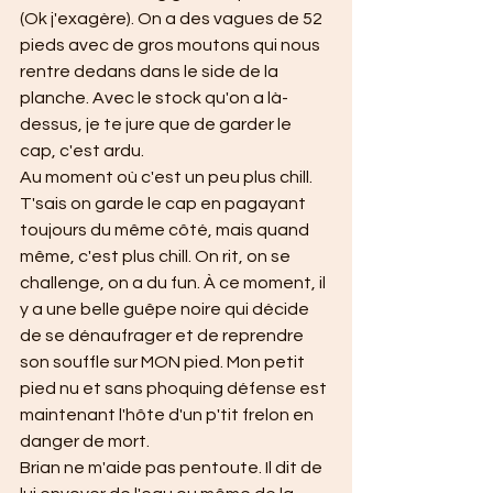
(Ok j'exagère). On a des vagues de 52 
pieds avec de gros moutons qui nous 
rentre dedans dans le side de la 
planche. Avec le stock qu'on a là-
dessus, je te jure que de garder le 
cap, c'est ardu.
Au moment où c'est un peu plus chill. 
T'sais on garde le cap en pagayant 
toujours du même côté, mais quand 
même, c'est plus chill. On rit, on se 
challenge, on a du fun. À ce moment, il 
y a une belle guêpe noire qui décide 
de se dénaufrager et de reprendre 
son souffle sur MON pied. Mon petit 
pied nu et sans phoquing défense est 
maintenant l'hôte d'un p'tit frelon en 
danger de mort.
Brian ne m'aide pas pentoute. Il dit de 