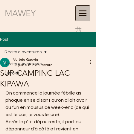
MAWEY
Post
Récits d'aventures
Valérie Gauvin
Récits d'aventures
13 juin
5 min de lecture
SUP-CAMPING LAC
Extraits
KIPAWA
On commence la journée fébrile as 
phoque en se disant qu'on allait avoir 
du fun en mausus ce week-end (ce qui 
est le cas, je vous le jure).
Après le p'tit déj au resto, il part au 
dépanneur d'à côté et revient en 